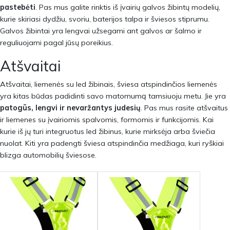
pastebėti
. Pas mus galite rinktis iš įvairių galvos žibintų modelių,
kurie skiriasi dydžiu, svoriu, baterijos talpa ir šviesos stiprumu.
Galvos žibintai yra lengvai užsegami ant galvos ar šalmo ir
reguliuojami pagal jūsų poreikius.
Atšvaitai
Atšvaitai, liemenės su led žibinais, šviesa atspindinčios liemenės
yra kitas būdas padidinti savo matomumą tamsiuoju metu. Jie yra
patogūs, lengvi ir nevaržantys judesių
. Pas mus rasite atšvaitus
ir liemenes su įvairiomis spalvomis, formomis ir funkcijomis. Kai
kurie iš jų turi integruotus led žibinus, kurie mirksėja arba šviečia
nuolat. Kiti yra padengti šviesa atspindinčia medžiaga, kuri ryškiai
blizga automobilių šviesose.