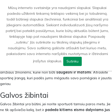
0
Mūsų interneto svetainėje yra naudojami slapukai. Slapukai
padeda užtikrinti tinkamą tinklapio veikimą bei jo tobulinimą,
todėl būtinieji slapukai (techniniai, funkciniai bei analitiniai) yra
įdiegiami automatiškai. Siekiant individualizuoti Jūsų naršymo
patirtį bei pateikti pasiūlymus, kurie būtų aktualūs būtent Jums,
Pasirūpinkite savo ir
tinklapyje taip pat naudojami tiksliniai slapukai. Paspaudę
artimųjų saugumu
„sutinku“ Jūs sutinkate su tikslinių slapukų įdiegimu ir
naudojimu. Savo sutikimą galėsite atšaukti bet kuriuo metu,
tamsiuoju paros metus
pakeisdami savo interneto naršyklės nustatymus ir ištrindami
įrašytus slapukus.
Sutinku
Žiemos ir tamsaus sezono kolekcija skirta aktyviems ir vyresnio
amžiaus žmonėms, kurie nori būti
saugesni ir matomi
. Atraskite
sportinę įrangą, kuri padės jums mėgautis savo pomėgiais ir jaustis
geriau.
Galvos žibintai
Galvos žibintai yra būtini, jei norite sportuoti tamsiu paros metu. Jie
ne tik apšviečia kelią, bet ir
padeda kitiems eismo dalyviams jus