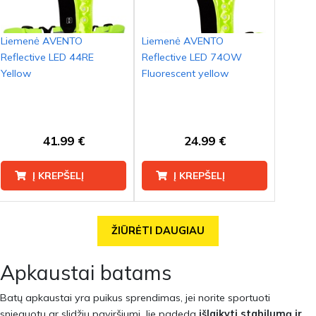
Liemenė AVENTO
Liemenė AVENTO
Reflective LED 44RE
Reflective LED 74OW
Yellow
Fluorescent yellow
41.99 €
24.99 €
Į KREPŠELĮ
Į KREPŠELĮ
ŽIŪRĖTI DAUGIAU
Apkaustai batams
Batų apkaustai yra puikus sprendimas, jei norite sportuoti
snieguotu ar slidžiu paviršiumi. Jie padeda
išlaikyti stabilumą ir