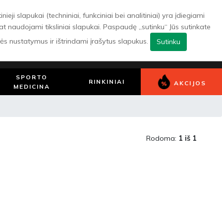
ji slapukai (techniniai, funkciniai bei analitiniai) yra įdiegiami
pat naudojami tiksliniai slapukai. Paspaudę „sutinku“ Jūs sutinkate
0
Patikusios
Pirkinių
Prisijungti/
lės nustatymus ir ištrindami įrašytus slapukus.
Sutinku
prekės
krepšelis
Registruotis
SPORTO
RINKINIAI
AKCIJOS
MEDICINA
Rodoma:
1 iš 1