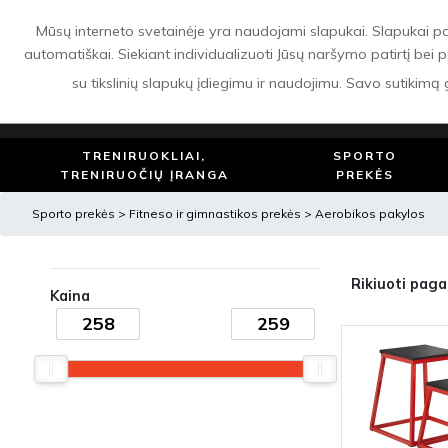
APIE MUS
PRISTATYMAS
APMOKĖJIMAS
GRĄŽINIMAS IR GARANTIJA
Mūsų interneto svetainėje yra naudojami slapukai. Slapukai padeda
automatiškai. Siekiant individualizuoti Jūsų naršymo patirtį bei p
su tikslinių slapukų įdiegimu ir naudojimu. Savo sutikimą
TRENIRUOKLIAI,
SPORTO
TRENIRUOČIŲ ĮRANGA
PREKĖS
Sporto prekės
>
Fitneso ir gimnastikos prekės
>
Aerobikos pakylos
Rikiuoti paga
Kaina