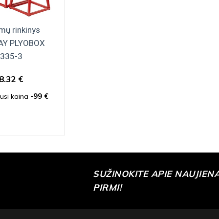
mų rinkinys
AY PLYOBOX
335-3
8.32 €
usi kaina
-99 €
SUŽINOKITE APIE NAUJIEN
PIRMI!