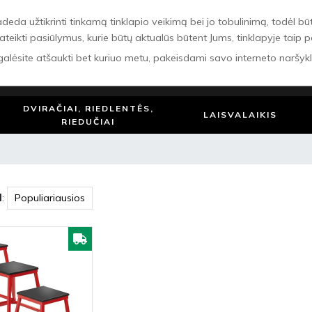
 užtikrinti tinkamą tinklapio veikimą bei jo tobulinimą, todėl būtinie
ateikti pasiūlymus, kurie būtų aktualūs būtent Jums, tinklapyje taip 
 galėsite atšaukti bet kuriuo metu, pakeisdami savo interneto naršyk
Ieškoti
DVIRAČIAI, RIEDLENTĖS,
LAISVALAIKIS
RIEDUČIAI
l
: