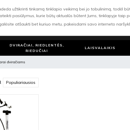
 užtikrinti tinkamą tinklapio veikimą bei jo tobulinimą, todėl būtinie
ateikti pasiūlymus, kurie būtų aktualūs būtent Jums, tinklapyje taip 
 galėsite atšaukti bet kuriuo metu, pakeisdami savo interneto naršyk
Ieškoti
DVIRAČIAI, RIEDLENTĖS,
LAISVALAIKIS
RIEDUČIAI
rai dviračiams
l
: