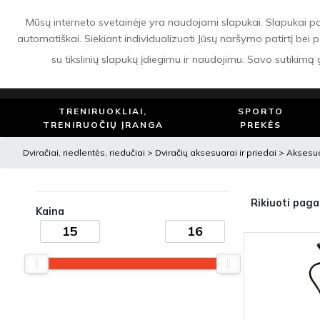
APIE MUS
PRISTATYMAS
APMOKĖJIMAS
GRĄŽINIMAS IR GARANTIJA
Mūsų interneto svetainėje yra naudojami slapukai. Slapukai padeda
automatiškai. Siekiant individualizuoti Jūsų naršymo patirtį bei p
su tikslinių slapukų įdiegimu ir naudojimu. Savo sutikimą
TRENIRUOKLIAI,
SPORTO
TRENIRUOČIŲ ĮRANGA
PREKĖS
Dviračiai, riedlentės, riedučiai
>
Dviračių aksesuarai ir priedai
>
Aksesua
Rikiuoti paga
Kaina