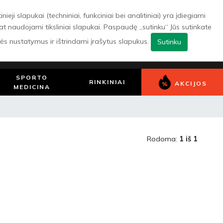
ji slapukai (techniniai, funkciniai bei analitiniai) yra įdiegiami
pat naudojami tiksliniai slapukai. Paspaudę „sutinku“ Jūs sutinkate
0
Patikusios
Pirkinių
Prisijungti/
lės nustatymus ir ištrindami įrašytus slapukus.
Sutinku
prekės
krepšelis
Registruotis
SPORTO
RINKINIAI
AKCIJOS
MEDICINA
Rodoma:
1 iš 1