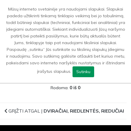
0
Mūsų interneto svetainėje yra naudojami slapukai. Slapukai
padeda užtikrinti tinkamą tinklapio veikimą bei jo tobulinimą,
todėl būtinieji slapukai (techniniai, funkciniai bei analitiniai) yra
Dviračiai, riedlentės, riedučiai
>
Riedlentės
įdiegiami automatiškai. Siekiant individualizuoti Jūsų naršymo
patirtį bei pateikti pasiūlymus, kurie būtų aktualūs būtent
Jums, tinklapyje taip pat naudojami tiksliniai slapukai.
GRĮŽTI ATGAL Į
DVIRAČIAI, RIEDLENTĖS, RIEDUČIAI
Paspaudę „sutinku“ Jūs sutinkate su tikslinių slapukų įdiegimu
ir naudojimu. Savo sutikimą galėsite atšaukti bet kuriuo metu,
FILTRAI
pakeisdami savo interneto naršyklės nustatymus ir ištrindami
įrašytus slapukus.
Sutinku
Rodoma:
0 iš 0
GRĮŽTI ATGAL Į
DVIRAČIAI, RIEDLENTĖS, RIEDUČIAI