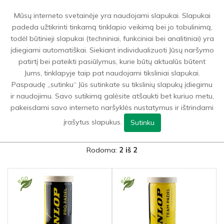
0
Mūsų interneto svetainėje yra naudojami slapukai. Slapukai
padeda užtikrinti tinkamą tinklapio veikimą bei jo tobulinimą,
todėl būtinieji slapukai (techniniai, funkciniai bei analitiniai) yra
Sporto prekės
>
Padelis
>
Padelio kamuoliukai
įdiegiami automatiškai. Siekiant individualizuoti Jūsų naršymo
patirtį bei pateikti pasiūlymus, kurie būtų aktualūs būtent
Jums, tinklapyje taip pat naudojami tiksliniai slapukai.
GRĮŽTI ATGAL Į
PADELIS
Paspaudę „sutinku“ Jūs sutinkate su tikslinių slapukų įdiegimu
ir naudojimu. Savo sutikimą galėsite atšaukti bet kuriuo metu,
FILTRAI
pakeisdami savo interneto naršyklės nustatymus ir ištrindami
įrašytus slapukus.
Sutinku
Rodoma:
2 iš 2