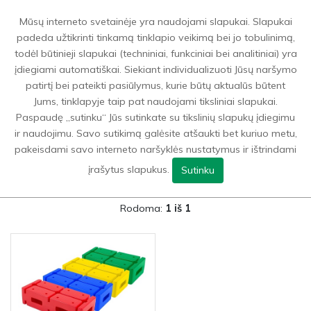
0
Mūsų interneto svetainėje yra naudojami slapukai. Slapukai
padeda užtikrinti tinkamą tinklapio veikimą bei jo tobulinimą,
todėl būtinieji slapukai (techniniai, funkciniai bei analitiniai) yra
Laisvalaikis
>
Lauko žaidimai
įdiegiami automatiškai. Siekiant individualizuoti Jūsų naršymo
patirtį bei pateikti pasiūlymus, kurie būtų aktualūs būtent
Jums, tinklapyje taip pat naudojami tiksliniai slapukai.
GRĮŽTI ATGAL Į
LAISVALAIKIS
Paspaudę „sutinku“ Jūs sutinkate su tikslinių slapukų įdiegimu
ir naudojimu. Savo sutikimą galėsite atšaukti bet kuriuo metu,
FILTRAI
pakeisdami savo interneto naršyklės nustatymus ir ištrindami
įrašytus slapukus.
Sutinku
Rodoma:
1 iš 1