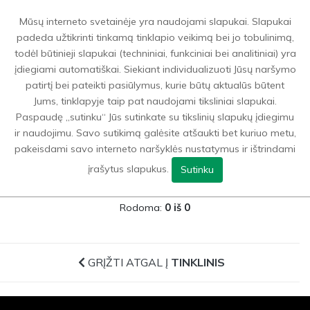
0
Mūsų interneto svetainėje yra naudojami slapukai. Slapukai
padeda užtikrinti tinkamą tinklapio veikimą bei jo tobulinimą,
todėl būtinieji slapukai (techniniai, funkciniai bei analitiniai) yra
Sporto prekės
>
Tinklinis
>
Tinklinio aikštelės linijos
įdiegiami automatiškai. Siekiant individualizuoti Jūsų naršymo
patirtį bei pateikti pasiūlymus, kurie būtų aktualūs būtent
Jums, tinklapyje taip pat naudojami tiksliniai slapukai.
GRĮŽTI ATGAL Į
TINKLINIS
Paspaudę „sutinku“ Jūs sutinkate su tikslinių slapukų įdiegimu
ir naudojimu. Savo sutikimą galėsite atšaukti bet kuriuo metu,
FILTRAI
pakeisdami savo interneto naršyklės nustatymus ir ištrindami
įrašytus slapukus.
Sutinku
Rodoma:
0 iš 0
GRĮŽTI ATGAL Į
TINKLINIS